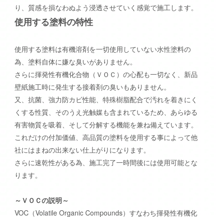
り、質感を損なわぬよう浸透させていく感覚で施工します。
使用する塗料の特性
使用する塗料は有機溶剤を一切使用していない水性塗料の
為、塗料自体に嫌な臭いがありません。
さらに揮発性有機化合物（ＶＯＣ）の心配も一切なく、新品
壁紙施工時に発生する接着剤の臭いもありません。
又、抗菌、強力防カビ性能、特殊樹脂配合で汚れを着きにく
くする性質、そのうえ光触媒も含まれているため、あらゆる
有害物質を吸着、そして分解する機能を兼ね備えています。
これだけの付加価値、高品質の塗料を使用する事によって他
社にはまねの出来ない仕上がりになります。
さらに速乾性がある為、施工完了一時間後には使用可能とな
ります。
～ＶＯＣの説明～
VOC（Volatile Organic Compounds）すなわち揮発性有機化