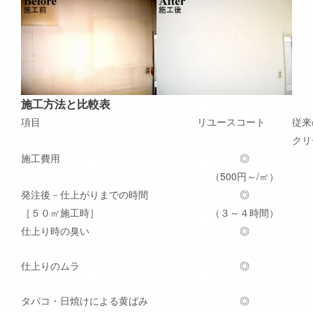
施工方法と比較表
項目
リユースコート
従来
クリ
施工費用
◎
（500円～/㎡）
発注後－仕上がりまでの時間
◎
［５０㎡施工時］
（３～４時間）
仕上り時の臭い
◎
仕上りのムラ
◎
タバコ・日焼けによる黄ばみ
◎